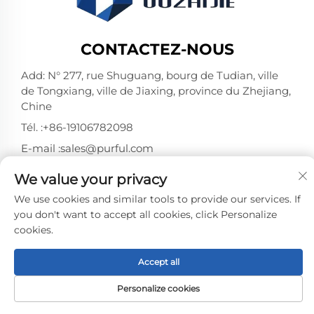
CONTACTEZ-NOUS
Add: N° 277, rue Shuguang, bourg de Tudian, ville
de Tongxiang, ville de Jiaxing, province du Zhejiang,
Chine
Tél. :
+86-19106782098
E-mail :
sales@purful.com
We value your privacy
Droits d'auteur © Jiaxing Pufeier Building Materials
We use cookies and similar tools to provide our services. If
Technology Co.,Ltd. Tous droits réservés -
Politique de
you don't want to accept all cookies, click Personalize
confidentialité
-
BLOG
cookies.
Accept all
Personalize cookies