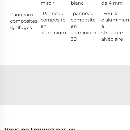
miroir
blanc
de 4 mm
Panneau
panneau
Feuille
Panneaux
composite
composite
d'aluminiu
composites
en
en
à
ignifuges
aluminium
aluminium
structure
3D
alvéolaire
Vous ne trouvez pas ce