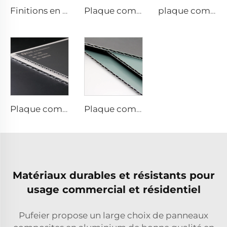
Finitions en pierre acp - 4 mm x 1 220 mm x 2 440 mm
Plaque composite ACP pour finitions bois - 4 mm x 1 220 mm x 2 440 mm
plaque composite en aluminium de 4 mm - 4 mm 1220 mm x 2440 mm (122 cm x 244 cm)
Plaque composite aluminium finitions métalliques - 0,4 cm x 122 cm x 244 cm
Plaque composite en aluminium finitions solides - 4 mm x 1 220 mm x 2 440 mm
Matériaux durables et résistants pour
usage commercial et résidentiel
Pufeier propose un large choix de panneaux