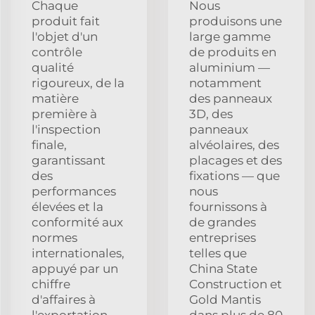
Chaque
Nous
produit fait
produisons une
l'objet d'un
large gamme
contrôle
de produits en
qualité
aluminium —
rigoureux, de la
notamment
matière
des panneaux
première à
3D, des
l'inspection
panneaux
finale,
alvéolaires, des
garantissant
placages et des
des
fixations — que
performances
nous
élevées et la
fournissons à
conformité aux
de grandes
normes
entreprises
internationales,
telles que
appuyé par un
China State
chiffre
Construction et
d'affaires à
Gold Mantis
l'exportation
dans plus de 80