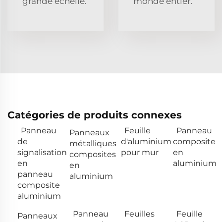
grande échelle.
monde entier.
Catégories de produits connexes
Panneau
Feuille
Panneau
Panneaux
de
d'aluminium
composite
métalliques
signalisation
pour mur
en
composites
en
aluminium
en
panneau
aluminium
composite
aluminium
Panneau
Feuilles
Feuille
Panneaux